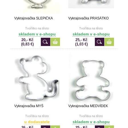
Vykrajovačka SLEPIČKA
Vykrajovačka PRASÁTKO
Tvořítko na těsto
Tvořítka na těsto
skladem v e-shopu
skladem v e-shopu
20,- Kč
25,- Kč
(0,83 €)
(1,03 €)
Vykrajovačka MYŠ
Vykrajovačka MEDVÍDEK
Tvořítka na těsto
Tvořítka na těsto
u dodavatele
skladem v e-shopu
26,- Kč
25,- Kč