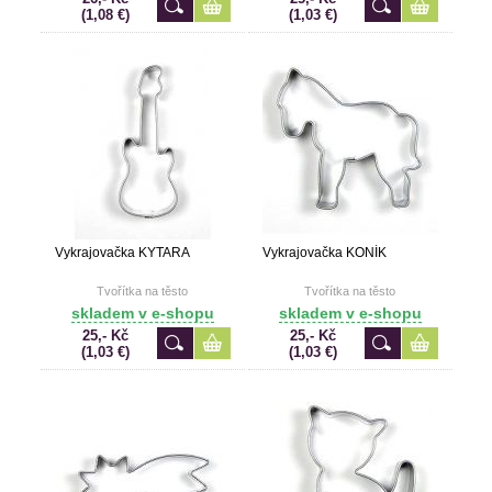
(1,08 €)
(1,03 €)
Vykrajovačka KYTARA
Vykrajovačka KONÍK
Tvořítka na těsto
Tvořítka na těsto
skladem v e-shopu
skladem v e-shopu
25,- Kč
25,- Kč
(1,03 €)
(1,03 €)