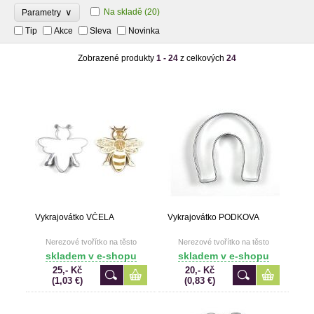
∨
Na skladě
(20)
Parametry
Tip
Akce
Sleva
Novinka
Zobrazené produkty
1 - 24
z celkových
24
Vykrajovátko VČELA
Vykrajovátko PODKOVA
Nerezové tvořítko na těsto
Nerezové tvořítko na těsto
skladem v e-shopu
skladem v e-shopu
25,- Kč
20,- Kč
(1,03 €)
(0,83 €)