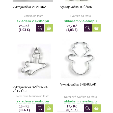
Vykrajovačka VEVERKA
Vykrajovačka TUČŇÁK
Tvořítka na těsto
Tvořítka na těsto
skladem v e-shopu
skladem v e-shopu
25,- Kč
25,- Kč
(1,03 €)
(1,03 €)
Vykrajovačka SNĚHULÁK
Vykrajovačka SVÍČKA NA
VĚTVIČCE
Nerezové tvořítko na těsto
Nerezové tvořítko na těsto
skladem v e-shopu
skladem v e-shopu
16,- Kč
17,- Kč
(0,66 €)
(0,71 €)