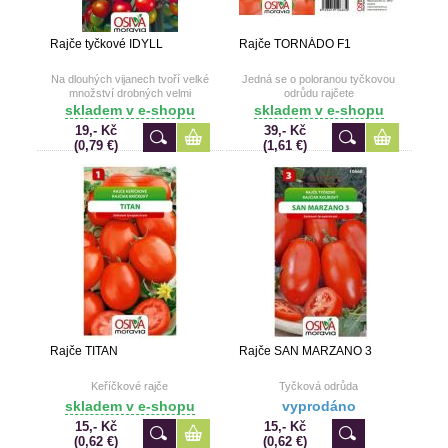
Rajče tyčkové IDYLL
Rajče TORNÁDO F1
Na dlouhých vijanech tvoří velké
Jedná se o poloranou tyčkovou
množství drobných velmi
odrůdu rajčete
chutných rajčat
skladem v e-shopu
skladem v e-shopu
19,- Kč
39,- Kč
(0,79 €)
(1,61 €)
Rajče TITAN
Rajče SAN MARZANO 3
Keříčkové rajče
Tyčková odrůda
skladem v e-shopu
vyprodáno
15,- Kč
15,- Kč
(0,62 €)
(0,62 €)