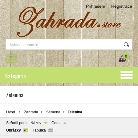
Přihlášení
Registrace
0
Kategorie
Zelenina
Úvod
Zahrada
Semena
Zelenina
Seřadit podle:
Název
Cena
Obrázky
Tabulka