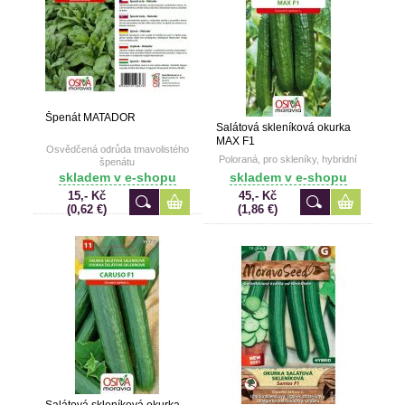
Špenát MATADOR
Salátová skleníková okurka
MAX F1
Osvědčená odrůda tmavolistého
Poloraná, pro skleníky, hybridní
špenátu
skladem v e-shopu
skladem v e-shopu
15,- Kč
45,- Kč
(0,62 €)
(1,86 €)