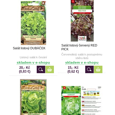
Salát listový červený RED
Salát listový DUBÁČEK
PICK
Červenolistý salát k postupnému
Listový salát k česání
sběru listů
skladem v e-shopu
skladem v e-shopu
20,- Kč
15,- Kč
(0,83 €)
(0,62 €)