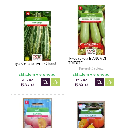
Tykev cuketa BIANCA DI
TRIESTE
Tykev cuketa TAPÍR žíhaná
Teplomilná cuketa
skladem v e-shopu
skladem v e-shopu
20,- Kč
15,- Kč
(0,83 €)
(0,62 €)