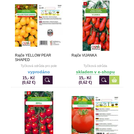
Rajče YELLOW PEAR
Rajče VIJANKA
SHAPED
Tyčková odrůda pro pole
Tyčková odrůda
vyprodáno
skladem v e-shopu
15,- Kč
15,- Kč
(0,62 €)
(0,62 €)