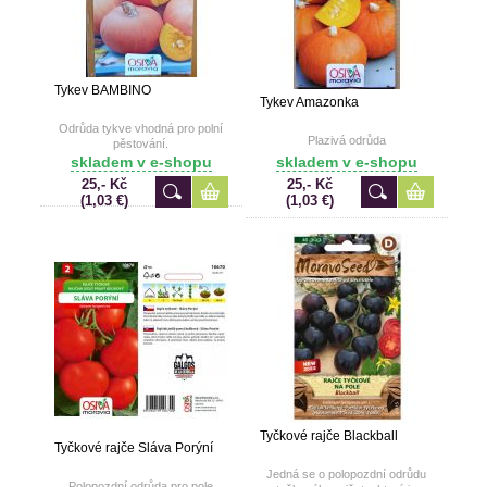
Tykev BAMBINO
Tykev Amazonka
Odrůda tykve vhodná pro polní
Plazivá odrůda
pěstování.
skladem v e-shopu
skladem v e-shopu
25,- Kč
25,- Kč
(1,03 €)
(1,03 €)
Tyčkové rajče Blackball
Tyčkové rajče Sláva Porýní
Jedná se o polopozdní odrůdu
Polopozdní odrůda pro pole