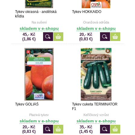
Tykev okrasná - andělská
Tykev HOKKAIDO
křídla
Na sušení
Oranžová odrůda
skladem v e-shopu
skladem v e-shopu
45,- Kč
20,- Kč
(1,86 €)
(0,83 €)
Tykev GOLIÁŠ
Tykev cuketa TERMINATOR
F1
Plazivá tykev
Keříčkový vzrůst
skladem v e-shopu
skladem v e-shopu
20,- Kč
35,- Kč
(0,83 €)
(1,45 €)