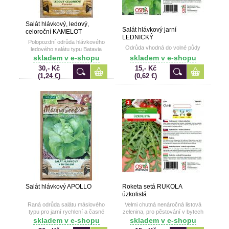
Salát hlávkový, ledový,
Salát hlávkový jarní
celoroční KAMELOT
LEDNICKÝ
Polopozdní odrůda hlávkového
Odrůda vhodná do volné půdy
ledového salátu typu Batavia
skladem v e-shopu
skladem v e-shopu
30,- Kč
15,- Kč
(1,24 €)
(0,62 €)
Salát hlávkový APOLLO
Roketa setá RUKOLA
úzkolistá
Raná odrůda salátu máslového
Velmi chutná nenáročná listová
typu pro jarní rychlení a časné
zelenina, pro pěstování v bytech
polní pěstování
na miskách po celý rok. K
skladem v e-shopu
skladem v e-shopu
přípravě salátů a k dochucování