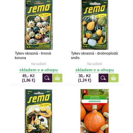
Tykev okrasná - trnová
Tykev okrasná - drobnoplodá
koruna
směs
Na sušení
Na sušení
skladem v e-shopu
skladem v e-shopu
45,- Kč
30,- Kč
(1,86 €)
(1,24 €)