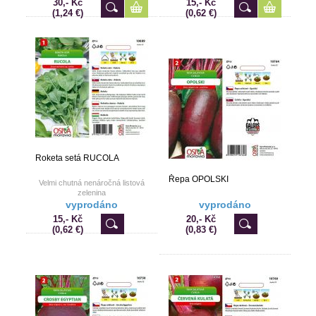
30,- Kč
15,- Kč
pokrmů.
(1,24 €)
(0,62 €)
Roketa setá RUCOLA
Řepa OPOLSKI
Velmi chutná nenáročná listová
zelenina
vyprodáno
vyprodáno
15,- Kč
20,- Kč
(0,62 €)
(0,83 €)