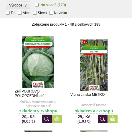
∨
Na skladě
(170)
Výrobce
Tip
Akce
Sleva
Novinka
Zobrazené produkty
1 - 48
z celkových
185
Zelí POUROVO
Vigna čínská METRO
POLOPOZDNÍ bílé
Odrůda velmi výnosného
Jednoletá rostlina
polopozdního zelí
skladem v e-shopu
skladem v e-shopu
20,- Kč
25,- Kč
(0,83 €)
(1,03 €)