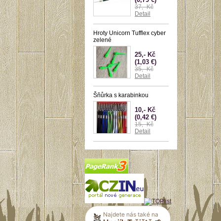
37,- Kč
Detail
Hroty Unicorn Tufflex cyber
zelené
25,- Kč
(1,03 €)
35,- Kč
Detail
Šňůrka s karabinkou
10,- Kč
(0,42 €)
15,- Kč
Detail
Najdete nás také na
🪴