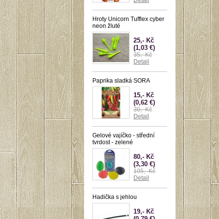
Detail
Hroty Unicorn Tufflex cyber
neon žluté
25,- Kč
(1,03 €)
35,- Kč
Detail
Paprika sladká SORA
15,- Kč
(0,62 €)
30,- Kč
Detail
Gelové vajíčko - střední
tvrdost - zelené
80,- Kč
(3,30 €)
105,- Kč
Detail
Hadička s jehlou
19,- Kč
(0,79 €)