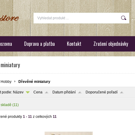
ozovna
Doprava a platba
Kontakt
Zrušení objednávky
 miniatury
Hobby
Dřevěné miniatury
t podle:
Název
Cena
Datum přidání
Doporučené pořadí
 skladě
(11)
zené produkty
1 - 11
z celkových
11