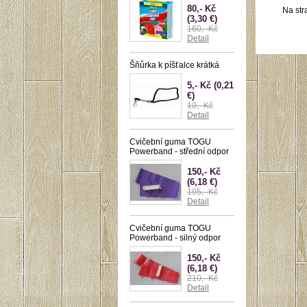
80,- Kč
Na str
(3,30 €)
160,- Kč
Detail
Šňůrka k píšťalce krátká
5,- Kč
(0,21
€)
10,- Kč
Detail
Cvičební guma TOGU
Powerband - střední odpor
150,- Kč
(6,18 €)
195,- Kč
Detail
Cvičební guma TOGU
Powerband - silný odpor
150,- Kč
(6,18 €)
210,- Kč
Detail