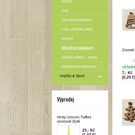
svícny
Juta
Vánoční dekorace
Listy, větvičky, trávy
Advent
Dřevěné miniatury
Zvonek 
Umělé květiny - vazby
D
sklad
Velikonoční dekorace
7,- Kč
Hračky & Sport
(0,29 €
Výprodej
Hroty Unicorn Tufflex
neonově žluté
25,- Kč
(1,03 €)