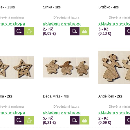
ek - 13ks
Srnka - 3ks
Srdíčko - 4ks
řevěná miniatura
Dřevěná miniatura
Dřevěná miniat
em v e-shopu
skladem v e-shopu
skladem v e-sh
2,- Kč
3,- Kč
)
(0,09 €)
(0,13 €)
ka - 2ks
Děda Mráz - 7ks
Andělíček - 2ks
řevěná miniatura
Dřevěná miniatura
Dřevěná miniat
em v e-shopu
skladem v e-shopu
skladem v e-sh
5,- Kč
2,- Kč
)
(0,21 €)
(0,09 €)