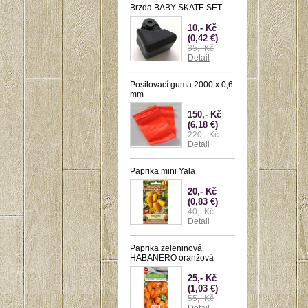
Brzda BABY SKATE SET
10,- Kč
(0,42 €)
35,- Kč
Detail
Posilovací guma 2000 x 0,6
mm
150,- Kč
(6,18 €)
220,- Kč
Detail
Paprika mini Yala
20,- Kč
(0,83 €)
40,- Kč
Detail
Paprika zeleninová
HABANERO oranžová
25,- Kč
(1,03 €)
55,- Kč