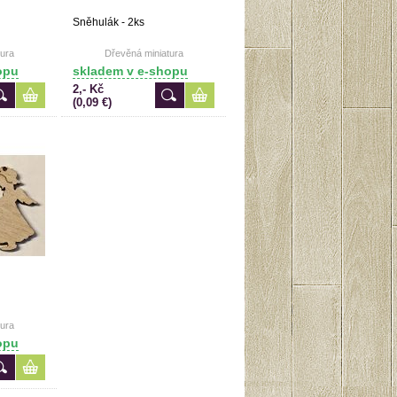
Sněhulák - 2ks
ura
Dřevěná miniatura
opu
skladem v e-shopu
2,- Kč
(0,09 €)
ura
opu