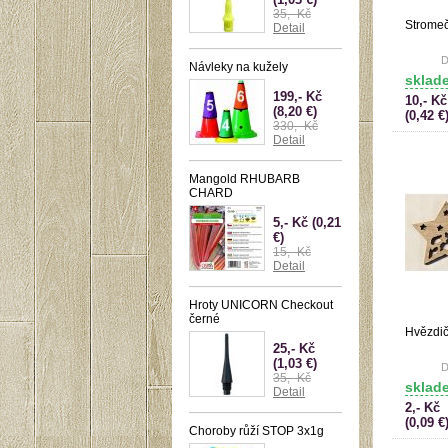
35,- Kč
Stromeč
Detail
D
Návleky na kužely
sklad
199,- Kč
10,- Kč
(8,20 €)
(0,42 €
330,- Kč
Detail
Mangold RHUBARB
CHARD
5,- Kč
(0,21
€)
15,- Kč
Detail
Hroty UNICORN Checkout
černé
Hvězdič
25,- Kč
(1,03 €)
D
35,- Kč
sklad
Detail
2,- Kč
(0,09 €
Choroby růží STOP 3x1g