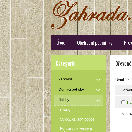
Úvod
Obchodní podmínky
Prov
Kategorie
Dřevěné
Zahrada
Úvod
Domácí potřeby
Seřadi
Hobby
Na
Drátky
Zobra
Svíčky, kalíšky, bodce
Korpusy na věnce a