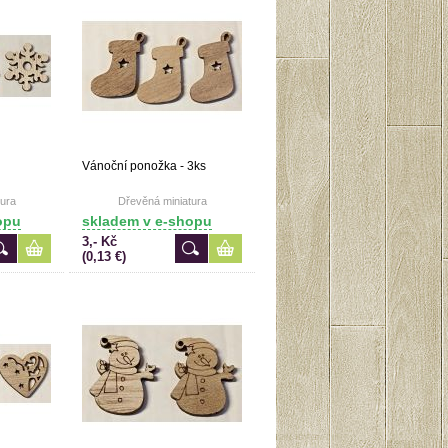
Vánoční ponožka - 3ks
ura
Dřevěná miniatura
opu
skladem v e-shopu
3,- Kč
(0,13 €)