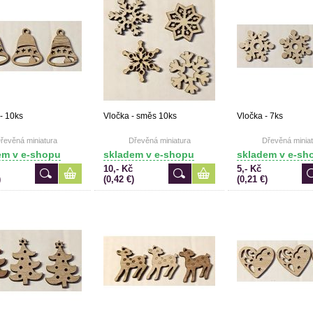
- 10ks
Vločka - směs 10ks
Vločka - 7ks
řevěná miniatura
Dřevěná miniatura
Dřevěná miniat
em v e-shopu
skladem v e-shopu
skladem v e-sh
10,- Kč
5,- Kč
)
(0,42 €)
(0,21 €)