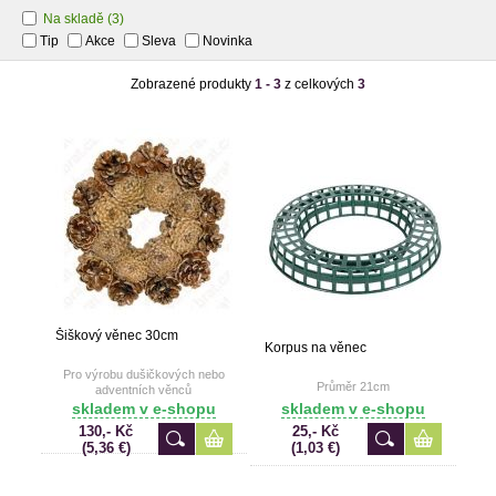
Na skladě
(3)
Tip
Akce
Sleva
Novinka
Zobrazené produkty
1 - 3
z celkových
3
Šiškový věnec 30cm
Korpus na věnec
Pro výrobu dušičkových nebo
Průměr 21cm
adventních věnců
skladem v e-shopu
skladem v e-shopu
130,- Kč
25,- Kč
(5,36 €)
(1,03 €)