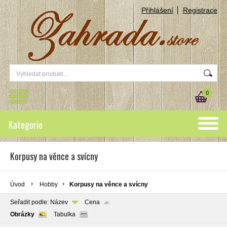
Přihlášení
Registrace
0
Kategorie
Korpusy na věnce a svícny
Úvod
Hobby
Korpusy na věnce a svícny
Seřadit podle:
Název
Cena
Obrázky
Tabulka