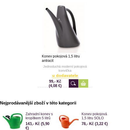
Konev pokojová 1,5 litru
antracit
Jednoduchá moderní pokojová
konvička
u dodavatele
99,- Kč
(4,08 €)
Nejprodávanější zboží v této kategorii
Zahradní konev s
Konev pokojová
kropítkem 5 litrů
1,5 litru SOLO
143,- Kč
(5,90
78,- Kč
(3,22 €)
€)