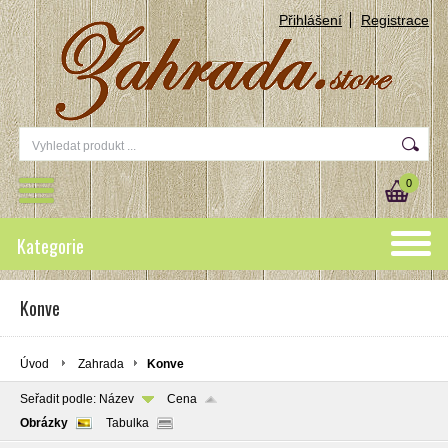
Přihlášení
Registrace
0
Kategorie
Konve
Úvod
Zahrada
Konve
Seřadit podle:
Název
Cena
Obrázky
Tabulka