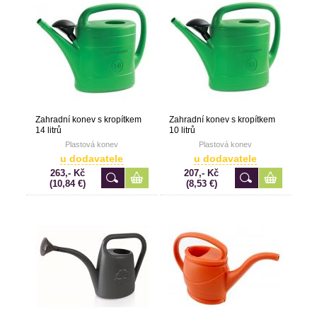
Zahradní konev s kropítkem
Zahradní konev s kropítkem
14 litrů
10 litrů
Plastová konev
Plastová konev
u dodavatele
u dodavatele
263,- Kč
207,- Kč
(10,84 €)
(8,53 €)