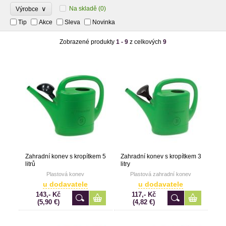
∨
Na skladě
(0)
Výrobce
Tip
Akce
Sleva
Novinka
Zobrazené produkty
1 - 9
z celkových
9
Zahradní konev s kropítkem 5
Zahradní konev s kropítkem 3
litrů
litry
Plastová konev
Plastová zahradní konev
u dodavatele
u dodavatele
143,- Kč
117,- Kč
(5,90 €)
(4,82 €)