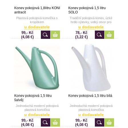
Konev pokojová 1,8litru KONI
Konev pokojová 1,5 litru
antracit
SOLO
Plastová pokojová konvička s
Tradiční pokojová konev, úzké
kropítkem
hrdlo výlevky, velký otvor pro
nalévání vody, mix barev,
u dodavatele
u dodavatele
vyrobeno v EU
99,- Kč
78,- Kč
(4,08 €)
(3,22 €)
Konev pokojová 1,5 litru
Konev pokojová 1,5 litru bílá
šalvěj
Jednoduchá moderní pokojová
Jednoduchá moderní pokojová
plastová konvička
plastová konvička
u dodavatele
u dodavatele
99,- Kč
99,- Kč
(4,08 €)
(4,08 €)