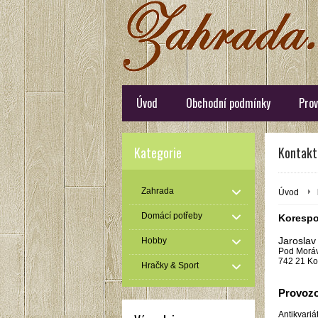
Úvod
Obchodní podmínky
Prov
Kategorie
Kontakt
Zahrada
Úvod
Domácí potřeby
Korespo
Jaroslav
Hobby
Pod Moráv
742 21 Ko
Hračky & Sport
Provozo
Antikvariá