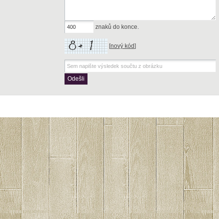
znaků do konce.
[
nový kód
]