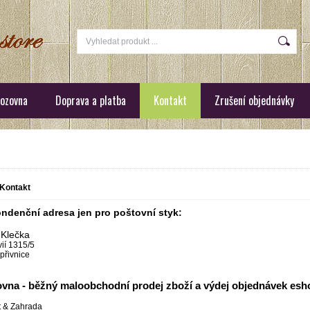
ozovna
Doprava a platba
Kontakt
Zrušení objednávky
Kontakt
ndenční adresa jen pro poštovní styk:
 Klečka
ií 1315/5
přivnice
vna - běžný maloobchodní prodej zboží a výdej objednávek esh
t & Zahrada