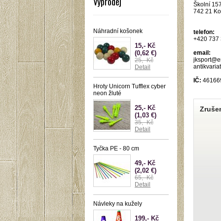
Výprodej
Školní 15
742 21 Ko
Náhradní košonek
telefon:
+420 737
15,- Kč
(0,62 €)
email:
jksport@e
25,- Kč
antikvari
Detail
IČ:
46166
Hroty Unicorn Tufflex cyber
neon žluté
25,- Kč
Zruše
(1,03 €)
35,- Kč
Detail
Tyčka PE - 80 cm
49,- Kč
(2,02 €)
65,- Kč
Detail
Návleky na kužely
199,- Kč