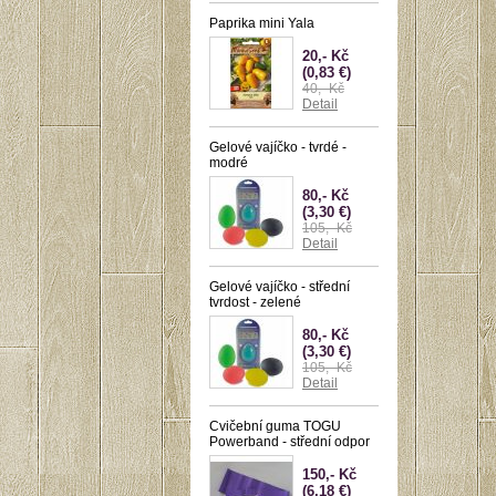
Paprika mini Yala
20,- Kč
(0,83 €)
40,- Kč
Detail
Gelové vajíčko - tvrdé -
modré
80,- Kč
(3,30 €)
105,- Kč
Detail
Gelové vajíčko - střední
tvrdost - zelené
80,- Kč
(3,30 €)
105,- Kč
Detail
Cvičební guma TOGU
Powerband - střední odpor
150,- Kč
(6,18 €)