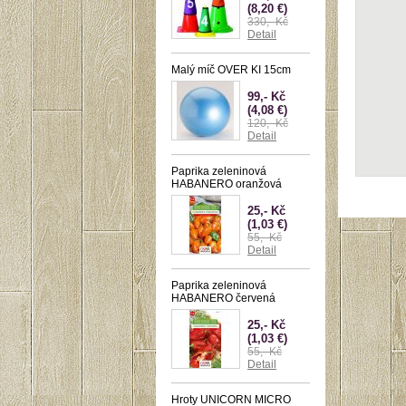
(8,20 €)
330,- Kč
Detail
Malý míč OVER KI 15cm
99,- Kč
(4,08 €)
120,- Kč
Detail
Paprika zeleninová
HABANERO oranžová
25,- Kč
(1,03 €)
55,- Kč
Detail
Paprika zeleninová
HABANERO červená
25,- Kč
(1,03 €)
55,- Kč
Detail
Hroty UNICORN MICRO