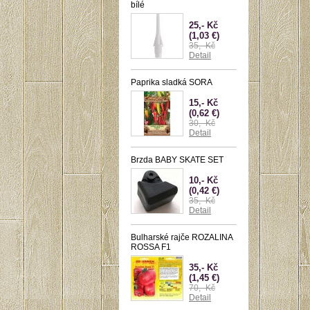
bílé
25,- Kč
(1,03 €)
35,- Kč
Detail
Paprika sladká SORA
15,- Kč
(0,62 €)
30,- Kč
Detail
Brzda BABY SKATE SET
10,- Kč
(0,42 €)
35,- Kč
Detail
Bulharské rajče ROZALINA
ROSSA F1
35,- Kč
(1,45 €)
70,- Kč
Detail