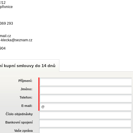
7/12
přivnice
 369 293
mail.cz
at-klecka@seznam.cz
904
ní kupní smlouvy do 14 dnů
Příjmení:
Jméno:
Telefon:
E-mail:
Číslo objednávky
Bankovní spojení
Vaše zpráva