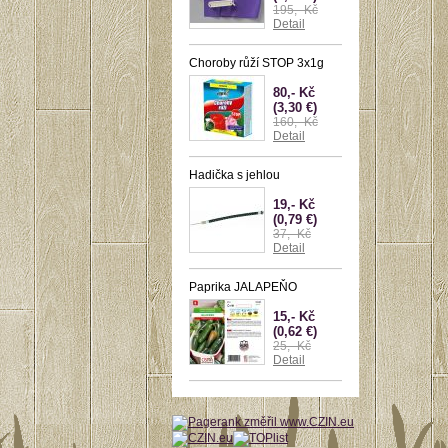
195,- Kč
Detail
Choroby růží STOP 3x1g
80,- Kč
(3,30 €)
160,- Kč
Detail
Hadička s jehlou
19,- Kč
(0,79 €)
37,- Kč
Detail
Paprika JALAPEŇO
15,- Kč
(0,62 €)
25,- Kč
Detail