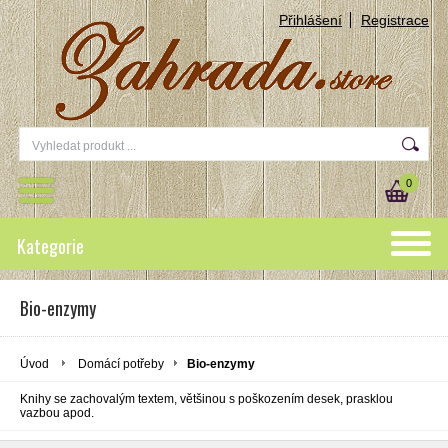
Přihlášení
Registrace
0
Kategorie
Bio-enzymy
Úvod
Domácí potřeby
Bio-enzymy
Knihy se zachovalým textem, většinou s poškozením desek, prasklou
vazbou apod.