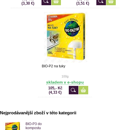
(3,30 €)
(3,51 €)
BIO-P2 na tuky
100g
skladem v e-shopu
105,- Kč
(4,33 €)
Nejprodávanější zboží v této kategorii
BIO-P3 do
kompostu