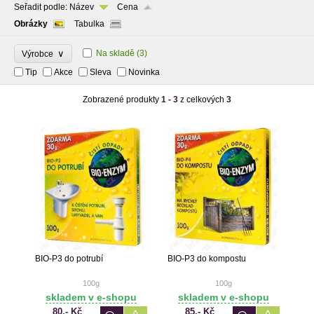
Seřadit podle:
Název
Cena
Obrázky
Tabulka
∨
Na skladě
(3)
Výrobce
Tip
Akce
Sleva
Novinka
Zobrazené produkty
1 - 3
z celkových
3
BIO-P3 do potrubí
BIO-P3 do kompostu
100g
100g
skladem v e-shopu
skladem v e-shopu
80,- Kč
85,- Kč