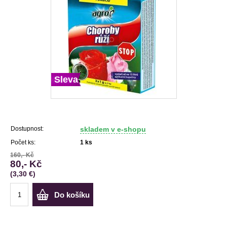
Sleva
Dostupnost:
skladem v e-shopu
Počet ks:
1
ks
160,- Kč
80,- Kč
(3,30 €)
Do košíku