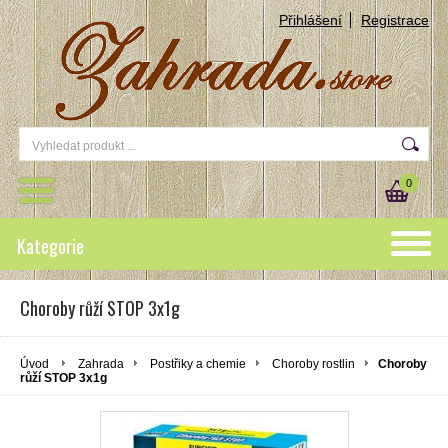
Přihlášení
Registrace
0
Kategorie
Choroby růží STOP 3x1g
Úvod
Zahrada
Postřiky a chemie
Choroby rostlin
Choroby
růží STOP 3x1g